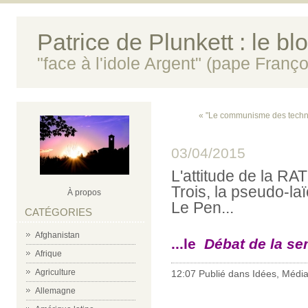
Patrice de Plunkett : le bl
"face à l'idole Argent" (pape Franço
« "Le communisme des techn
03/04/2015
L'attitude de la RAT
Trois, la pseudo-laï
À propos
Le Pen...
CATÉGORIES
Afghanistan
...le
Débat de la s
Afrique
Agriculture
12:07 Publié dans
Idées
,
Médi
Allemagne