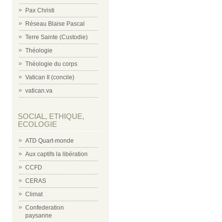
Pax Christi
Réseau Blaise Pascal
Terre Sainte (Custodie)
Théologie
Théologie du corps
Vatican II (concile)
vatican.va
SOCIAL, ETHIQUE,
ECOLOGIE
ATD Quart-monde
Aux captifs la libération
CCFD
CERAS
Climat
Confederation
paysanne